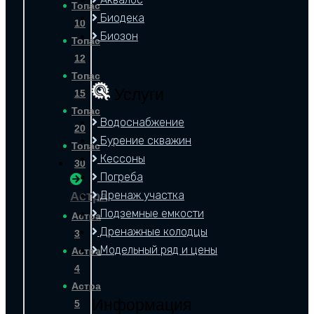
Топас
Биодека
10
Биозон
Топас
12
Топас
Услуги
15
Топас
Водоснабжение
20
Бурение скважин
Топас
Кессоны
30
Погреба
Дренаж участка
Астра
Подземные емкости
Астра
Дренажные колодцы
3
Модельный ряд и цены
Астра
4
Астра
Информация
5