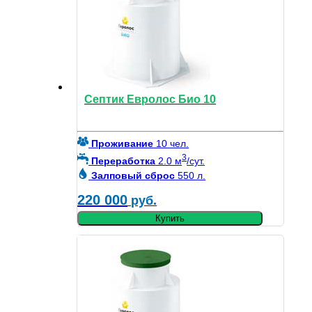
Септик Евролос Био 10
Проживание
10 чел.
3
Переработка
2.0 м
/сут.
Залповый сброс
550 л.
220 000
руб.
Купить