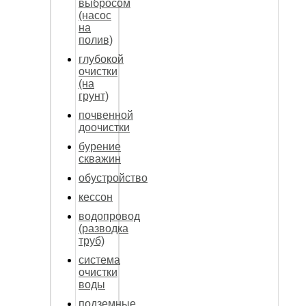
выбросом
(насос
на
полив)
глубокой
очистки
(на
грунт)
почвенной
доочистки
бурение
скважин
обустройство
кессон
водопровод
(разводка
труб)
система
очистки
воды
подземные