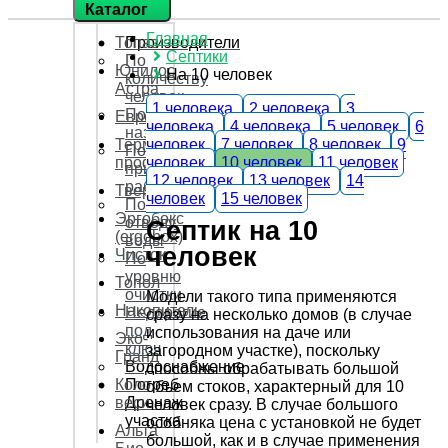
Каталог
Главная
Топаз
Производители
Септики
По
Юнилос
На 10 человек
количеству
Астра
человек
1 человека
2 человека
3
По
Евролос
человека
4 человека
5 человек
6
назначению
человек
7 человек
8 человек
9
Термит
По
человек
10 человек
11 человек
профи
принципу
12 человек
13 человек
14
работы
Тверь
человек
15 человек
По
Эргобокс
отводу
Септик на 10
(ergobox)
воды
человек
Чисток
По
уровню
Топол
очистки
Модели такого типа применяются
Накопитель
Недорогие
сразу на несколько домов (в случае
под
использования на даче или
Эко-
ключ
загородном участке), поскольку
Гранд
Водоснабжение
способны обрабатывать большой
Коло
Погреб
объем стоков, характерный для 10
веси
Дренаж
человек сразу. В случае большого
участка
особняка цена с установкой не будет
Альта
большой, как и в случае применения