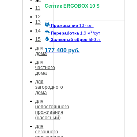
Септик ERGOBOX 10 S
11
12
13
Проживание
10 чел.
14
3
Переработка
1.9 м
/сут.
15
Залповый сброс
550 л.
для
177 400
руб.
дома
для
частного
дома
для
загородного
дома
для
непостоянного
проживания
(насосный)
для
сезонного