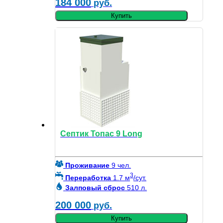
184 000
руб.
Купить
Септик Топас 9 Long
Проживание
9 чел.
3
Переработка
1.7 м
/сут.
Залповый сброс
510 л.
200 000
руб.
Купить