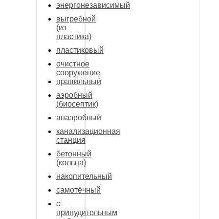
энергонезависимый
выгребной
(из
пластика)
пластиковый
очистное
сооружение
правильный
аэробный
(биосептик)
анаэробный
канализационная
станция
бетонный
(кольца)
накопительный
самотёчный
с
принудительным