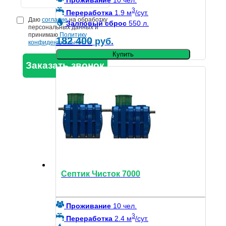
Проживание
10 чел.
3
Переработка
1.9 м
/сут.
Даю
согласие
на обработку
Залповый сброс
550 л.
персональных данных и
принимаю
Политику
182 400
руб.
конфиденциальности
Купить
Септик Чисток 7000
Проживание
10 чел.
3
Переработка
2.4 м
/сут.