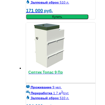
Залповый сброс
510 л.
171 000
руб.
Купить
Септик Топас 9 Пр
Проживание
9 чел.
3
Переработка
1.7 м
/сут.
Залповый сброс
510 л.