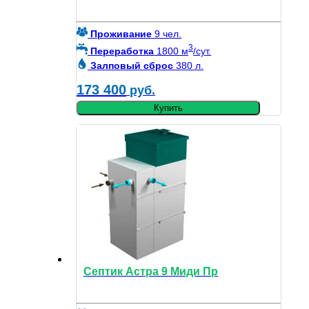
Проживание
9 чел.
3
Переработка
1800 м
/сут.
Залповый сброс
380 л.
173 400
руб.
Купить
Септик Астра 9 Миди Пр