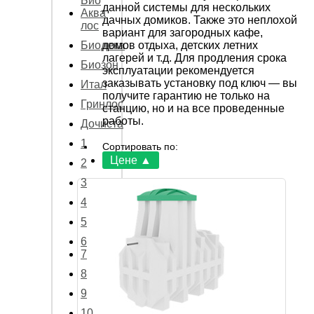
Био
данной системы для нескольких
Аква
дачных домиков. Также это неплохой
лос
вариант для загородных кафе,
домов отдыха, детских летних
Биодека
лагерей и т.д. Для продления срока
Биозон
эксплуатации рекомендуется
заказывать установку под ключ — вы
Итал
получите гарантию не только на
Гринлос
станцию, но и на все проведенные
работы.
Дочиста
1
Сортировать по:
Цене
▲
2
3
4
5
6
7
8
9
10