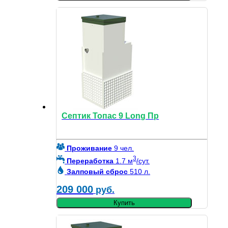
Септик Топас 9 Long Пр
Проживание
9 чел.
3
Переработка
1.7 м
/сут.
Залповый сброс
510 л.
209 000
руб.
Купить