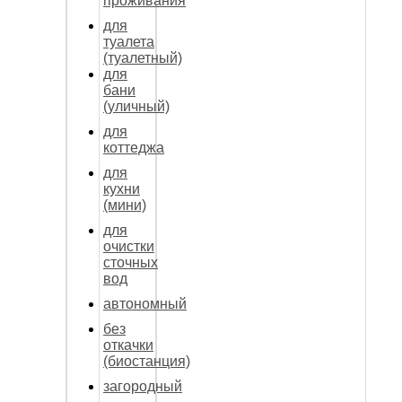
проживания
для
туалета
(туалетный)
для
бани
(уличный)
для
коттеджа
для
кухни
(мини)
для
очистки
сточных
вод
автономный
без
откачки
(биостанция)
загородный