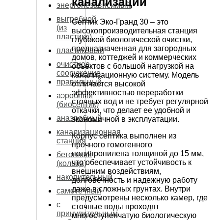
канализации
энергонезависимый
выгребной
Септик Эко-Гранд 30 – это
(из
высокопроизводительная станция
пластика)
глубокой биологической очистки,
предназначенная для загородных
пластиковый
домов, коттеджей и коммерческих
очистное
объектов с большой нагрузкой на
сооружение
канализационную систему. Модель
правильный
отличается высокой
эффективностью переработки
аэробный
сточных вод и не требует регулярной
(биосептик)
откачки, что делает ее удобной и
анаэробный
экономичной в эксплуатации.
канализационная
Корпус септика выполнен из
станция
прочного гомогенного
полипропилена толщиной до 15 мм,
бетонный
что обеспечивает устойчивость к
(кольца)
внешним воздействиям,
накопительный
долговечность и надежную работу
даже в сложных грунтах. Внутри
самотёчный
предусмотрены несколько камер, где
с
сточные воды проходят
принудительным
многоступенчатую биологическую