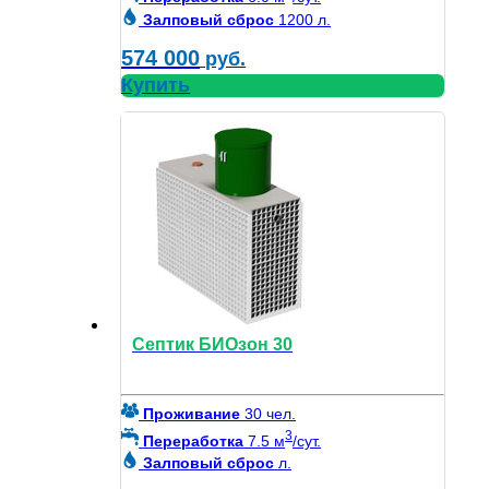
Залповый сброс
1200 л.
574 000
руб.
Купить
Септик БИОзон 30
Проживание
30 чел.
3
Переработка
7.5 м
/сут.
Залповый сброс
л.