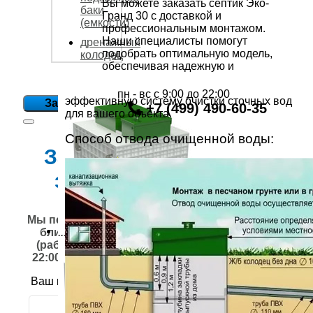
Вы можете заказать септик Эко-
баки
Гранд 30 с доставкой и
(емкости)
профессиональным монтажом.
Наши специалисты помогут
дренажный
подобрать оптимальную модель,
колодец
обеспечивая надежную и
пн - вс с 9:00 до 22:00
эффективную систему очистки сточных вод
Заказать звонок
+7 (499) 490-60-35
для вашего объекта.
Способ отвода очищенной воды:
Заказать
звонок
Мы перезвоним Вам в
ближайшее время
(работаем с 9:00 до
22:00 без выходных)
Ваш номер телефона
*