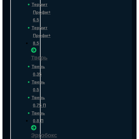
Термит
Профи+
6.5
Термит
Профи+
8.5
Тверь
Тверь
0,35
Тверь
0,5
Тверь
0,75 П
Тверь
0,8 П
Эргобокс