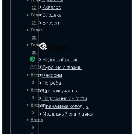
Аквалос
12
Биодека
Топас
15
Биозон
Топас
20
Топас
Услуги
30
Водоснабжение
Астра
Бурение скважин
Астра
Кессоны
3
Погреба
Астра
Дренаж участка
4
Подземные емкости
Астра
Дренажные колодцы
5
Модельный ряд и цены
Астра
6