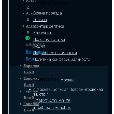
Астра
Информация
7
Схема проезда
Астра
Отзывы
8
Астра
Монтаж септика
9
Как купить
Полезные статьи
Евролос
Акции
Евролос
Подробнее о компании
Био
Политика конфедициальности
Евролос
Био 3
Контакты
Евролос
Москва
Био 4
г. Москва
Большая Новодмитровская
,
Евролос
14, стр 4
Био 5
+7 (499) 490-60-35
Евролос
info@septiki-dachi.ru
Био 6