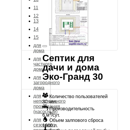
11
12
13
14
15
для
дома
Септик для
для
частного
дачи и дома
дома
Эко-Гранд 30
для
загородного
дома
для
Количество пользователей
непостоянного
30 чел.
проживания
Производительность
(насосный)
3
6 м
/сут.
для
Объем залпового сброса
сезонного
1600 л.