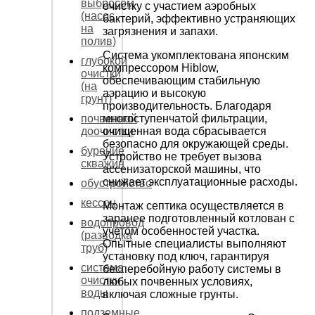
выбросом
очистку с участием аэробных
(насос
бактерий, эффективно устраняющих
на
загрязнения и запахи.
полив)
Система укомплектована японским
глубокой
компрессором Hiblow,
очистки
обеспечивающим стабильную
(на
аэрацию и высокую
грунт)
производительность. Благодаря
многоступенчатой фильтрации,
почвенной
очищенная вода сбрасывается
доочистки
безопасно для окружающей среды.
бурение
Устройство не требует вызова
скважин
ассенизаторской машины, что
снижает эксплуатационные расходы.
обустройство
кессон
Монтаж септика осуществляется в
заранее подготовленный котлован с
водопровод
учетом особенностей участка.
(разводка
Опытные специалисты выполняют
труб)
установку под ключ, гарантируя
система
бесперебойную работу системы в
очистки
любых почвенных условиях,
воды
включая сложные грунты.
подземные