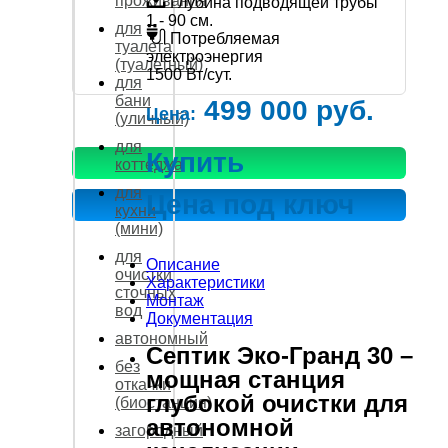
проживания
Глубина подводящей трубы
1 - 90 см.
для
Потребляемая
туалета
электроэнергия
(туалетный)
1500 Вт/сут.
для
бани
499 000 руб.
Цена:
(уличный)
для
Купить
коттеджа
для
Цена под ключ
кухни
(мини)
для
Описание
очистки
Характеристики
сточных
Монтаж
вод
Документация
автономный
Септик Эко-Гранд 30 –
без
мощная станция
откачки
глубокой очистки для
(биостанция)
автономной
загородный